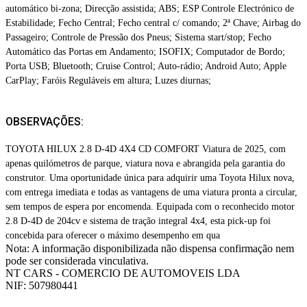
automático bi-zona; Direcção assistida; ABS; ESP Controle Electrónico de
Estabilidade; Fecho Central; Fecho central c/ comando; 2ª Chave; Airbag do
Passageiro; Controle de Pressão dos Pneus; Sistema start/stop; Fecho
Automático das Portas em Andamento; ISOFIX; Computador de Bordo;
Porta USB; Bluetooth; Cruise Control; Auto-rádio; Android Auto; Apple
CarPlay; Faróis Reguláveis em altura; Luzes diurnas;
OBSERVAÇÕES:
TOYOTA HILUX 2.8 D-4D 4X4 CD COMFORT Viatura de 2025, com
apenas quilómetros de parque, viatura nova e abrangida pela garantia do
construtor. Uma oportunidade única para adquirir uma Toyota Hilux nova,
com entrega imediata e todas as vantagens de uma viatura pronta a circular,
sem tempos de espera por encomenda. Equipada com o reconhecido motor
2.8 D-4D de 204cv e sistema de tração integral 4x4, esta pick-up foi
concebida para oferecer o máximo desempenho em qua
Nota: A informação disponibilizada não dispensa confirmação nem
pode ser considerada vinculativa.
NT CARS - COMERCIO DE AUTOMOVEIS LDA
NIF: 507980441