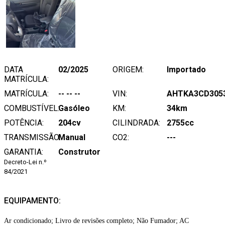
DATA
02/2025
ORIGEM:
Importado
MATRÍCULA:
MATRÍCULA:
-- -- --
VIN:
AHTKA3CD305
COMBUSTÍVEL:
Gasóleo
KM:
34km
POTÊNCIA:
204cv
CILINDRADA:
2755cc
TRANSMISSÃO:
Manual
CO2:
---
GARANTIA:
Construtor
Decreto-Lei n.º
84/2021
EQUIPAMENTO:
Ar condicionado; Livro de revisões completo; Não Fumador; AC