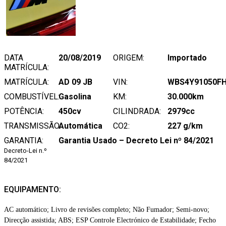
DATA
20/08/2019
ORIGEM:
Importado
MATRÍCULA:
MATRÍCULA:
AD 09 JB
VIN:
WBS4Y91050FH
COMBUSTÍVEL:
Gasolina
KM:
30.000km
POTÊNCIA:
450cv
CILINDRADA:
2979cc
TRANSMISSÃO:
Automática
CO2:
227 g/km
GARANTIA:
Garantia Usado – Decreto Lei nº 84/2021
Decreto-Lei n.º
84/2021
EQUIPAMENTO:
AC automático; Livro de revisões completo; Não Fumador; Semi-novo;
Direcção assistida; ABS; ESP Controle Electrónico de Estabilidade; Fecho